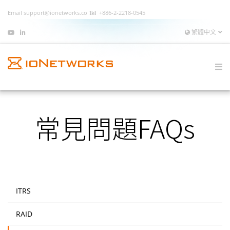
Email
support@ionetworks.co
+886-2-2218-0545
繁體中文
常見問題FAQs
ITRS
RAID