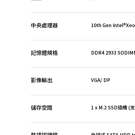
中央處理器
10th Gen Intel®Xeo
記憶體規格
DDR4 2933 SODI
影像輸出
VGA/ DP
儲存空間
1 x M.2 SSD插槽 (支援
熱插拔硬碟
外接式 SATA HDD tra