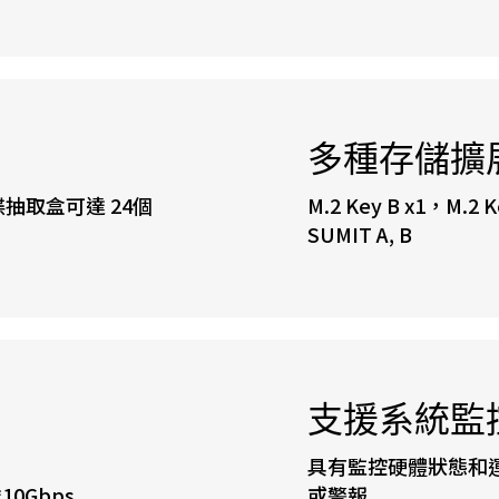
多種存儲擴
拔硬碟抽取盒可達 24個
M.2 Key B x1，M.2 
SUMIT A, B
支援系統監
具有監控硬體狀態和
10Gbps
或警報