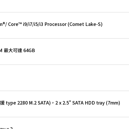
n®/ Core™ i9/i7/i5/i3 Processor (Comet Lake-S)
MM 最大可達 64GB
 type 2280 M.2 SATA)，2 x 2.5" SATA HDD tray (7mm)
y x 2