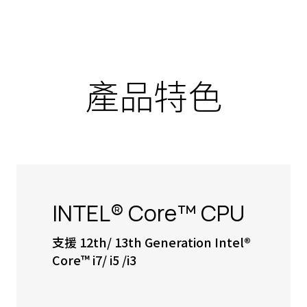
產品特色
INTEL® Core™ CPU
支援 12th/ 13th Generation Intel®
Core™ i7/ i5 /i3