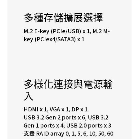
多種存儲擴展選擇
M.2 E-key (PCIe/USB) x 1, M.2 M-
key (PCIex4/SATA3) x 1
多樣化連接與電源輸
入
HDMI x 1, VGA x 1, DP x 1
USB 3.2 Gen 2 ports x 6, USB 3.2
Gen 1 ports x 4, USB 2.0 ports x 3
支援 RAID array 0, 1, 5, 6, 10, 50, 60