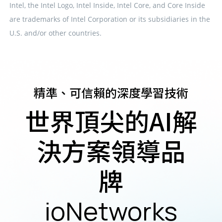
Intel, the Intel Logo, Intel Inside, Intel Core, and Core Inside
are trademarks of Intel Corporation or its subsidiaries in the
U.S. and/or other countries.
精準、可信賴的深度學習技術
世界頂尖的AI解
決方案領導品
牌
ioNetworks