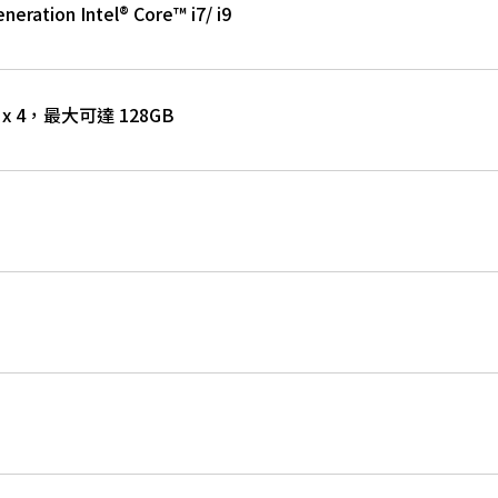
neration Intel® Core™ i7/ i9
M x 4，最大可達 128GB