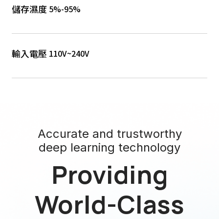
儲存濕度
5%-95%
輸入電壓
110V~240V
Accurate and trustworthy
deep learning technology
Providing
World-Class