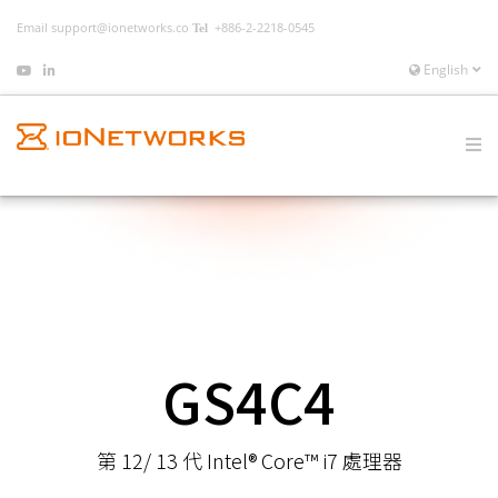
Email
support@ionetworks.co
+886-2-2218-0545
English
GS4C4
第 12/ 13 代 Intel® Core™ i7 處理器