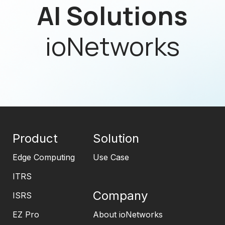
AI Solutions
ioNetworks
Product
Solution
Edge Computing
Use Case
ITRS
Company
ISRS
EZ Pro
About ioNetworks